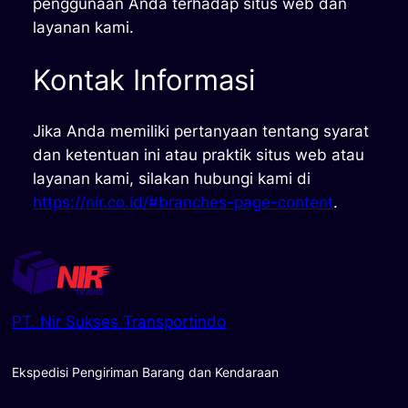
penggunaan Anda terhadap situs web dan
layanan kami.
Kontak Informasi
Jika Anda memiliki pertanyaan tentang syarat
dan ketentuan ini atau praktik situs web atau
layanan kami, silakan hubungi kami di
https://nir.co.id/#branches-page-content
.
PT. Nir Sukses Transportindo
Ekspedisi Pengiriman Barang dan Kendaraan