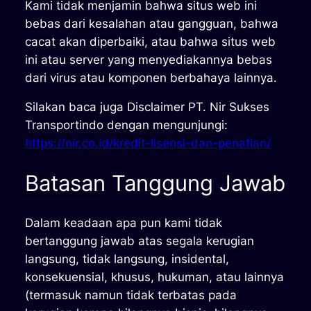
Kami tidak menjamin bahwa situs web ini
bebas dari kesalahan atau gangguan, bahwa
cacat akan diperbaiki, atau bahwa situs web
ini atau server yang menyediakannya bebas
dari virus atau komponen berbahaya lainnya.
Silakan baca juga Disclaimer PT. Nir Sukses
Transportindo dengan mengunjungi:
https://nir.co.id/kredit-lisensi-dan-penafian/
Batasan Tanggung Jawab
Dalam keadaan apa pun kami tidak
bertanggung jawab atas segala kerugian
langsung, tidak langsung, insidental,
konsekuensial, khusus, hukuman, atau lainnya
(termasuk namun tidak terbatas pada