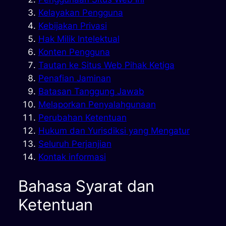
Kelayakan Pengguna
Kebijakan Privasi
Hak Milik Intelektual
Konten Pengguna
Tautan ke Situs Web Pihak Ketiga
Penafian Jaminan
Batasan Tanggung Jawab
Melaporkan Penyalahgunaan
Perubahan Ketentuan
Hukum dan Yurisdiksi yang Mengatur
Seluruh Perjanjian
Kontak informasi
Bahasa Syarat dan
Ketentuan