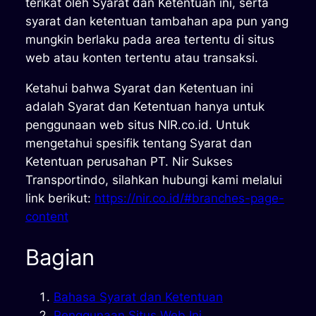
terikat oleh Syarat dan Ketentuan ini, serta
syarat dan ketentuan tambahan apa pun yang
mungkin berlaku pada area tertentu di situs
web atau konten tertentu atau transaksi.
Ketahui bahwa Syarat dan Ketentuan ini
adalah Syarat dan Ketentuan hanya untuk
penggunaan web situs NIR.co.id. Untuk
mengetahui spesifik tentang Syarat dan
Ketentuan perusahan PT. Nir Sukses
Transportindo, silahkan hubungi kami melalui
link berikut:
https://nir.co.id/#branches-page-
content
Bagian
Bahasa Syarat dan Ketentuan
Penggunaan Situs Web Ini