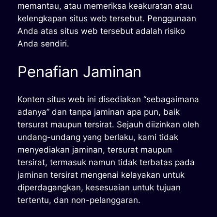
memantau, atau memeriksa keakuratan atau
kelengkapan situs web tersebut. Penggunaan
Anda atas situs web tersebut adalah risiko
Anda sendiri.
Penafian Jaminan
Konten situs web ini disediakan “sebagaimana
adanya” dan tanpa jaminan apa pun, baik
tersurat maupun tersirat. Sejauh diizinkan oleh
undang-undang yang berlaku, kami tidak
menyediakan jaminan, tersurat maupun
tersirat, termasuk namun tidak terbatas pada
jaminan tersirat mengenai kelayakan untuk
diperdagangkan, kesesuaian untuk tujuan
tertentu, dan non-pelanggaran.