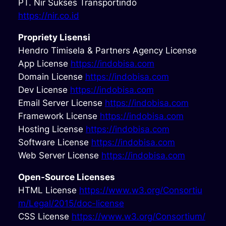
PT. Nir Sukses Transportindo
https://nir.co.id
Propriety Lisensi
Hendro Timisela & Partners Agency License
App License
https://indobisa.com
Domain License
https://indobisa.com
Dev License
https://indobisa.com
Email Server License
https://indobisa.com
Framework License
https://indobisa.com
Hosting License
https://indobisa.com
Software License
https://indobisa.com
Web Server License
https://indobisa.com
Open-Source Licenses
HTML License
https://www.w3.org/Consortiu
m/Legal/2015/doc-license
CSS License
https://www.w3.org/Consortium/